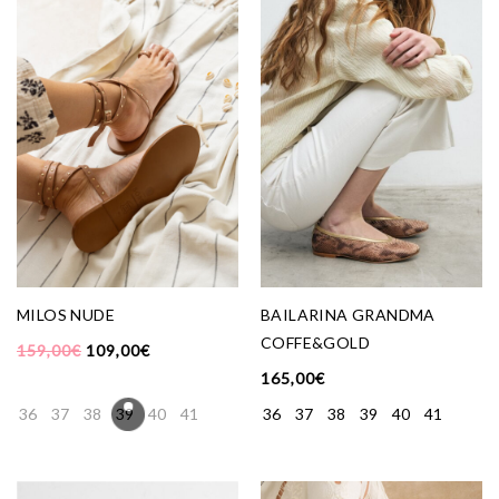
MILOS NUDE
BAILARINA GRANDMA
COFFE&GOLD
159,00
€
109,00
€
165,00
€
36
37
38
39
40
41
36
37
38
39
40
41