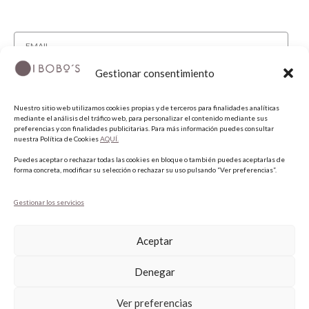
Gestionar consentimiento
He leído y acepto la política de privacidad.
Nuestro sitio web utilizamos cookies propias y de terceros para finalidades analíticas
SUSCRIBIRME
mediante el análisis del tráfico web, para personalizar el contenido mediante sus
preferencias y con finalidades publicitarias. Para más información puedes consultar
nuestra Política de Cookies
AQUÍ.
SÍGUENOS
Puedes aceptar o rechazar todas las cookies en bloque o también puedes aceptarlas de
forma concreta, modificar su selección o rechazar su uso pulsando “Ver preferencias”.
INSTAGRAM
Gestionar los servicios
FACEBOOK
PINTEREST
Aceptar
Denegar
Ver preferencias