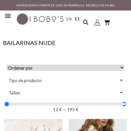
ENVÍOS GRATIS A PARTIR DE 120€ EN PENÍNSULA. RECÍBELO EN 24/48h
EN
ES
BAILARINAS NUDE
Tipo de producto
Tallas
12
€
—
192
€