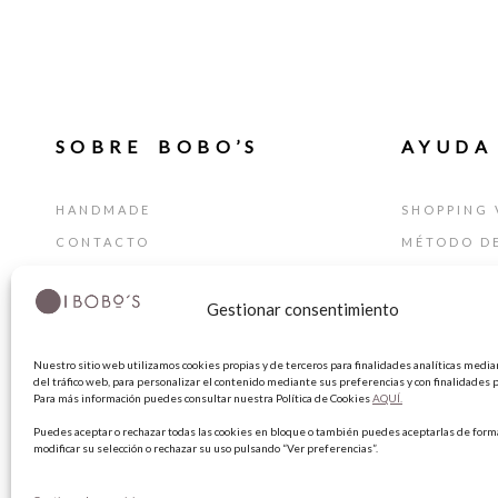
SOBRE BOBO’S
AYUDA
HANDMADE
SHOPPING 
CONTACTO
MÉTODO D
BLOG
GUÍA DE T
Gestionar consentimiento
TARJETA REGALO
CAMBIOS Y
TÉRMINIOS
Nuestro sitio web utilizamos cookies propias y de terceros para finalidades analíticas median
AVISO LEG
del tráfico web, para personalizar el contenido mediante sus preferencias y con finalidades p
Para más información puedes consultar nuestra Política de Cookies
AQUÍ.
POLÍTICA 
Puedes aceptar o rechazar todas las cookies en bloque o también puedes aceptarlas de forma
POLÍTICA 
modificar su selección o rechazar su uso pulsando “Ver preferencias”.