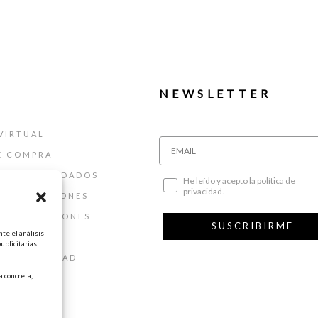
NEWSLETTER
VIRTUAL
E COMPRA
ALLAS Y CUIDADOS
He leído y acepto la política de
privacidad.
 DEVOLUCIONES
 Y CONDICIONES
SUSCRIBIRME
te el análisis
AL
ublicitarias.
DE PRIVACIDAD
 concreta,
DE COOKIES