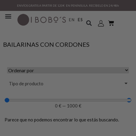
ENVÍOS GRATIS A PARTIR DE 120€ EN PENÍNSULA. RECÍBELO EN 24/48h
EN
ES
BAILARINAS CON CORDONES
Tipo de producto
0
€
—
1000
€
Parece que no podemos encontrar lo que estás buscando.