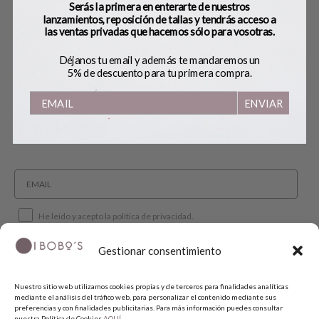
Serás la primera en enterarte de nuestros
CAMBIOS Y DEVOLUCIONES
lanzamientos, reposición de tallas y tendrás acceso a
TÉRMINIOS Y CONDICIONES
las ventas privadas que hacemos sólo para vosotras.
AVISO LEGAL
Déjanos tu email y además te mandaremos un
POLÍTICA DE PRIVACIDAD
5% de descuento para tu primera compra.
POLÍTICA DE COOKIES
ENVIAR
NEWSLETTER
He leído y acepto la política de privacidad.
Gestionar consentimiento
SUSCRIBIRME
Nuestro sitio web utilizamos cookies propias y de terceros para finalidades analíticas
mediante el análisis del tráfico web, para personalizar el contenido mediante sus
SÍGUENOS
preferencias y con finalidades publicitarias. Para más información puedes consultar
nuestra Política de Cookies
AQUÍ.