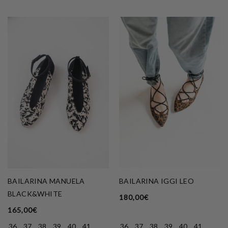
BAILARINA MANUELA
BAILARINA IGGI LEO
BLACK&WHITE
180,00
€
165,00
€
36
37
38
39
40
41
36
37
38
39
40
41