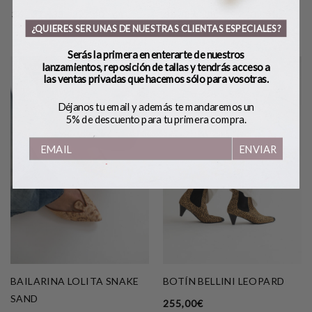
36
37
38
39
40
41
36
37
38
39
40
41
¿QUIERES SER UNAS DE NUESTRAS CLIENTAS ESPECIALES?
Serás la primera en enterarte de nuestros
lanzamientos, reposición de tallas y tendrás acceso a
las ventas privadas que hacemos sólo para vosotras.
Déjanos tu email y además te mandaremos un
5% de descuento para tu primera compra.
ENVIAR
BAILARINA LOLITA SNAKE
BOTÍN BELLINI LEOPARD
SAND
255,00
€