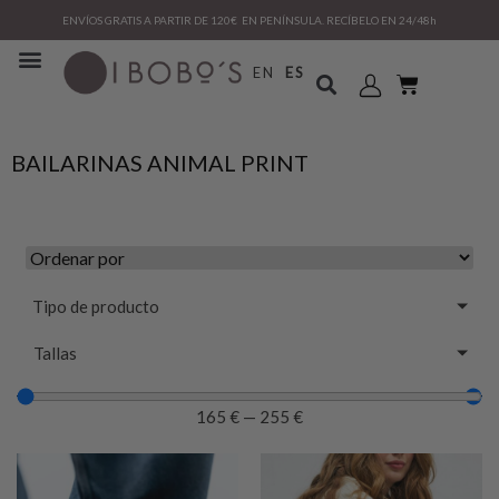
ENVÍOS GRATIS A PARTIR DE 120€ EN PENÍNSULA. RECÍBELO EN 24/48h
EN
ES
BAILARINAS ANIMAL PRINT
Tipo de producto
Tallas
165
€
—
255
€