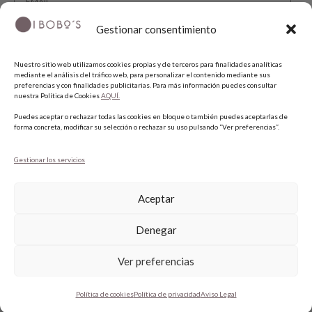
Gestionar consentimiento
He leído y acepto la política de privacidad.
Nuestro sitio web utilizamos cookies propias y de terceros para finalidades analíticas
SUSCRIBIRME
mediante el análisis del tráfico web, para personalizar el contenido mediante sus
preferencias y con finalidades publicitarias. Para más información puedes consultar
nuestra Política de Cookies
AQUÍ.
SÍGUENOS
Puedes aceptar o rechazar todas las cookies en bloque o también puedes aceptarlas de
forma concreta, modificar su selección o rechazar su uso pulsando “Ver preferencias”.
INSTAGRAM
Gestionar los servicios
FACEBOOK
PINTEREST
Aceptar
Denegar
1
Ver preferencias
Política de cookies
Política de privacidad
Aviso Legal