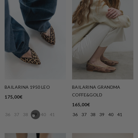
BAILARINA 1950 LEO
BAILARINA GRANDMA
COFFE&GOLD
175,00
€
165,00
€
36
37
38
39
40
41
36
37
38
39
40
41