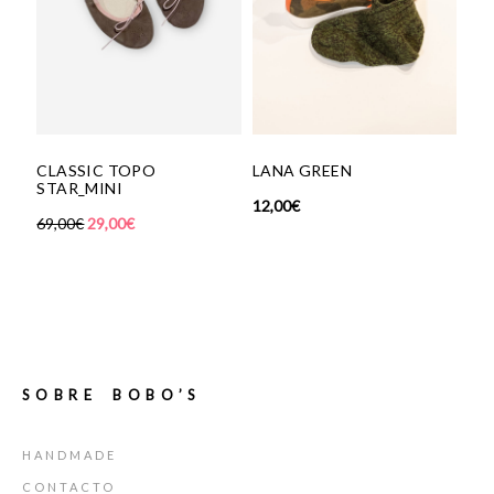
CLASSIC TOPO
LANA GREEN
COLLAR
STAR_MINI
AMARIL
12,00
€
69,00
€
29,00
€
59,00
€
SOBRE BOBO’S
HANDMADE
CONTACTO