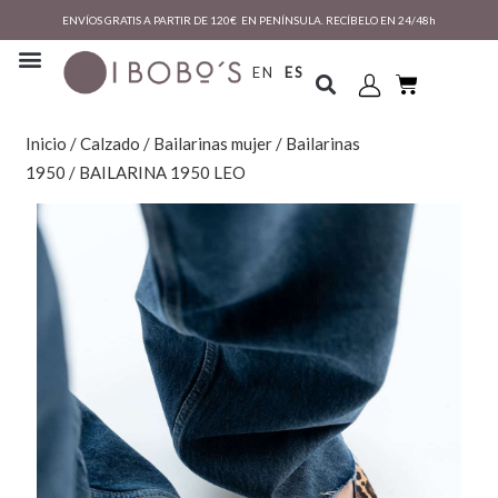
ENVÍOS GRATIS A PARTIR DE 120€ EN PENÍNSULA. RECÍBELO EN 24/48h
EN
ES
Inicio
/
Calzado
/
Bailarinas mujer
/
Bailarinas
1950
/ BAILARINA 1950 LEO