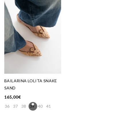
BAILARINA LOLITA SNAKE
SAND
165,00
€
36
37
38
39
40
41