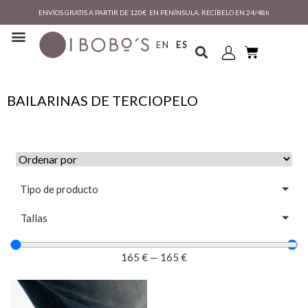
ENVÍOS GRATIS A PARTIR DE 120€ EN PENÍNSULA. RECÍBELO EN 24/48h
EN
ES
BAILARINAS DE TERCIOPELO
Tipo de producto
Tallas
165
€
—
165
€