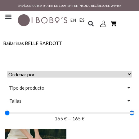
ENVÍOS GRATIS A PARTIR DE 120€ EN PENÍNSULA. RECÍBELO EN 24/48h
EN
ES
Bailarinas BELLE BARDOTT
Tipo de producto
Tallas
165
€
—
165
€