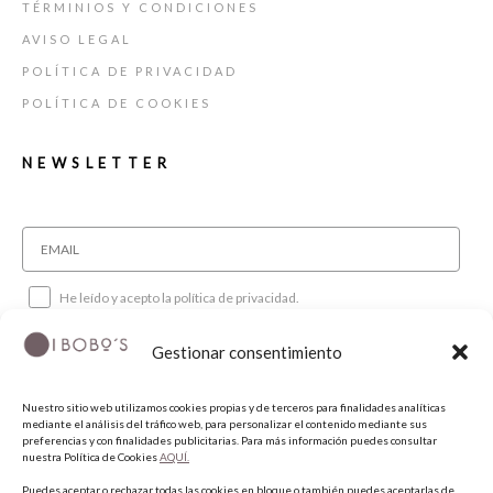
TÉRMINIOS Y CONDICIONES
AVISO LEGAL
POLÍTICA DE PRIVACIDAD
POLÍTICA DE COOKIES
NEWSLETTER
He leído y acepto la política de privacidad.
Gestionar consentimiento
SUSCRIBIRME
Nuestro sitio web utilizamos cookies propias y de terceros para finalidades analíticas
mediante el análisis del tráfico web, para personalizar el contenido mediante sus
SÍGUENOS
preferencias y con finalidades publicitarias. Para más información puedes consultar
nuestra Política de Cookies
AQUÍ.
Puedes aceptar o rechazar todas las cookies en bloque o también puedes aceptarlas de
INSTAGRAM