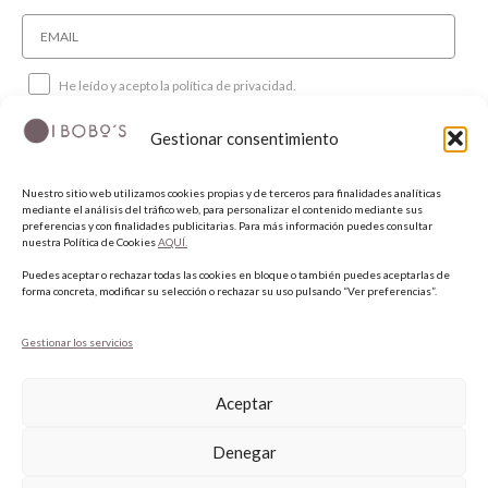
He leído y acepto la política de privacidad.
Gestionar consentimiento
SUSCRIBIRME
Nuestro sitio web utilizamos cookies propias y de terceros para finalidades analíticas
mediante el análisis del tráfico web, para personalizar el contenido mediante sus
SÍGUENOS
preferencias y con finalidades publicitarias. Para más información puedes consultar
nuestra Política de Cookies
AQUÍ.
Puedes aceptar o rechazar todas las cookies en bloque o también puedes aceptarlas de
INSTAGRAM
forma concreta, modificar su selección o rechazar su uso pulsando “Ver preferencias”.
FACEBOOK
PINTEREST
Gestionar los servicios
Aceptar
Denegar