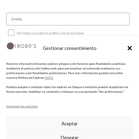
He leído y acepto la política de privacidad.
Gestionar consentimiento
SUSCRIBIRME
Nuestro sitio web utilizamos cookies propias y de terceros para finalidades analíticas
mediante el análisis del tráfico web, para personalizar el contenido mediante sus
SÍGUENOS
preferencias y con finalidades publicitarias. Para más información puedes consultar
nuestra Política de Cookies
AQUÍ.
Puedes aceptar o rechazar todas las cookies en bloque o también puedes aceptarlas de
INSTAGRAM
forma concreta, modificar su selección o rechazar su uso pulsando “Ver preferencias”.
FACEBOOK
PINTEREST
Gestionar los servicios
Aceptar
Denegar