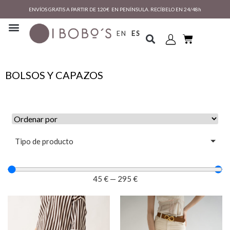
ENVÍOS GRATIS A PARTIR DE 120€ EN PENÍNSULA. RECÍBELO EN 24/48h
EN
ES
BOLSOS Y CAPAZOS
Tipo de producto
45
€
—
295
€