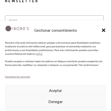
NEWSLETTER
Gestionar consentimiento
He leído y acepto la política de privacidad.
Nuestro sitio web utilizamos cookies propias y de terceros para finalidades analíticas
SUSCRIBIRME
mediante el análisis del tráfico web, para personalizar el contenido mediante sus
preferencias y con finalidades publicitarias. Para más información puedes consultar
nuestra Política de Cookies
AQUÍ.
SÍGUENOS
Puedes aceptar o rechazar todas las cookies en bloque o también puedes aceptarlas de
forma concreta, modificar su selección o rechazar su uso pulsando “Ver preferencias”.
INSTAGRAM
Gestionar los servicios
FACEBOOK
PINTEREST
Aceptar
Denegar