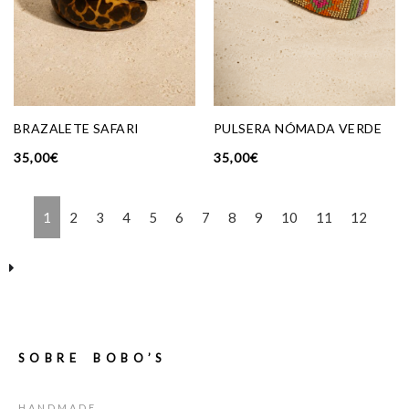
BRAZALETE SAFARI
PULSERA NÓMADA VERDE
35,00
€
35,00
€
1
2
3
4
5
6
7
8
9
10
11
12
SOBRE BOBO’S
HANDMADE