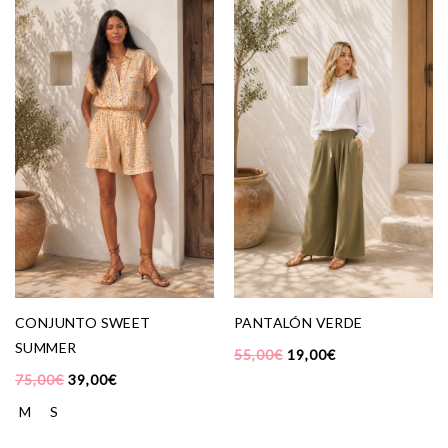
CONJUNTO SWEET
PANTALÓN VERDE
SUMMER
55,00
€
19,00
€
75,00
€
39,00
€
M
S