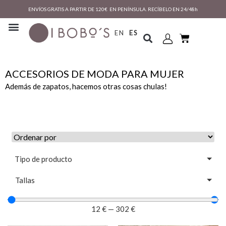
ENVÍOS GRATIS A PARTIR DE 120€ EN PENÍNSULA. RECÍBELO EN 24/48h
EN
ES
ACCESORIOS DE MODA PARA MUJER
Además de zapatos, hacemos otras cosas chulas!
Tipo de producto
Tallas
12
€
—
302
€