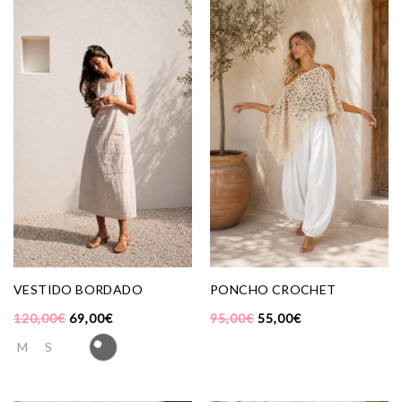
VESTIDO BORDADO
PONCHO CROCHET
120,00
€
69,00
€
95,00
€
55,00
€
M
S