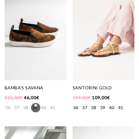
BAMBA’S SAVANA
SANTORINI GOLD
115,00
€
46,00
€
159,00
€
109,00
€
36
37
38
39
40
41
36
37
38
39
40
41