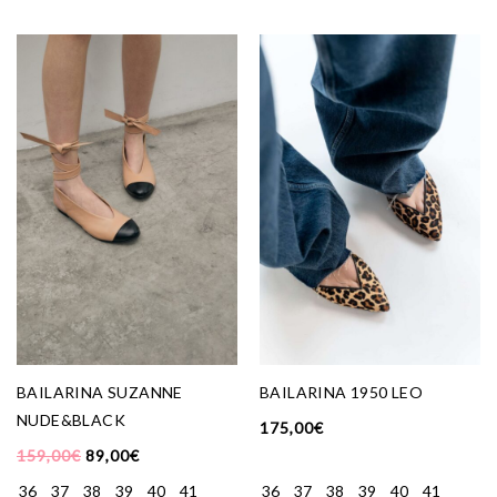
BAILARINA SUZANNE
BAILARINA 1950 LEO
NUDE&BLACK
175,00
€
159,00
€
89,00
€
36
37
38
39
40
41
36
37
38
39
40
41