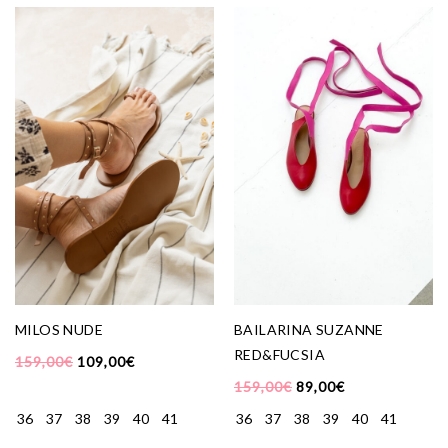
MILOS NUDE
BAILARINA SUZANNE
RED&FUCSIA
159,00
€
109,00
€
159,00
€
89,00
€
36
37
38
39
40
41
36
37
38
39
40
41