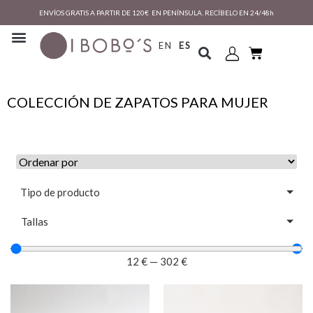
ENVÍOS GRATIS A PARTIR DE 120€ EN PENÍNSULA. RECÍBELO EN 24/48h
EN
ES
COLECCIÓN DE ZAPATOS PARA MUJER
Tipo de producto
Tallas
12
€
—
302
€