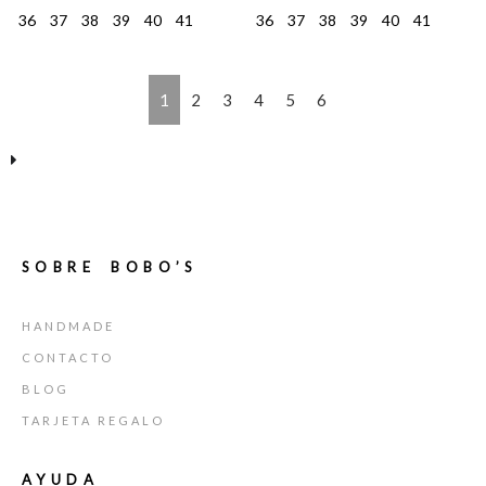
36
37
38
39
40
41
36
37
38
39
40
41
1
2
3
4
5
6
SOBRE BOBO’S
HANDMADE
CONTACTO
BLOG
TARJETA REGALO
AYUDA