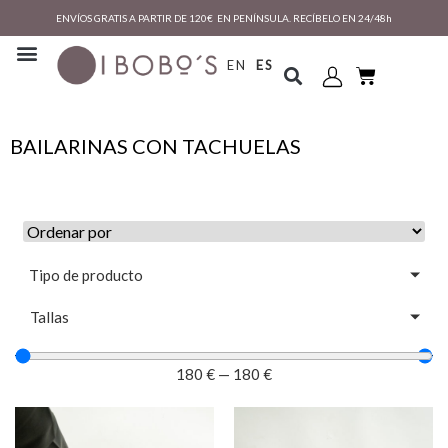
ENVÍOS GRATIS A PARTIR DE 120€ EN PENÍNSULA. RECÍBELO EN 24/48h
EN
ES
BAILARINAS CON TACHUELAS
Tipo de producto
Tallas
180
€
—
180
€