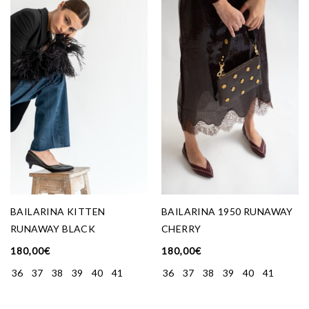
BAILARINA 1950 RUNAWAY
BAILARINA KITTEN
CHERRY
RUNAWAY BLACK
180,00
€
180,00
€
36
37
38
39
40
41
36
37
38
39
40
41