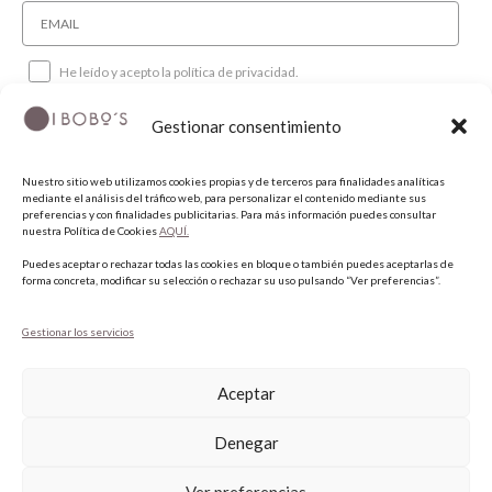
He leído y acepto la política de privacidad.
Gestionar consentimiento
SUSCRIBIRME
Nuestro sitio web utilizamos cookies propias y de terceros para finalidades analíticas
mediante el análisis del tráfico web, para personalizar el contenido mediante sus
SÍGUENOS
preferencias y con finalidades publicitarias. Para más información puedes consultar
nuestra Política de Cookies
AQUÍ.
Puedes aceptar o rechazar todas las cookies en bloque o también puedes aceptarlas de
INSTAGRAM
forma concreta, modificar su selección o rechazar su uso pulsando “Ver preferencias”.
FACEBOOK
PINTEREST
Gestionar los servicios
Aceptar
Denegar
Ver preferencias