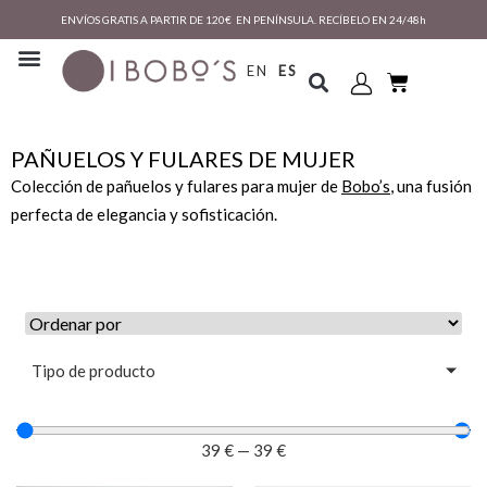
ENVÍOS GRATIS A PARTIR DE 120€ EN PENÍNSULA. RECÍBELO EN 24/48h
EN
ES
PAÑUELOS Y FULARES DE MUJER
Colección de pañuelos y fulares para mujer de
Bobo’s
, una fusión
perfecta de elegancia y sofisticación.
Tipo de producto
39
€
—
39
€