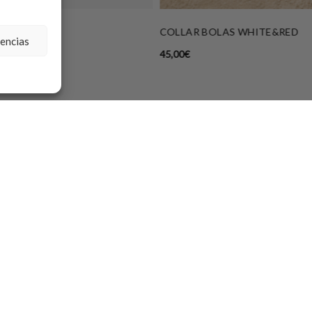
RO SAND
COLLAR BOLAS WHITE&RED
rencias
45,00
€
NEWSLETTER
VIRTUAL
E COMPRA
ALLAS Y CUIDADOS
He leído y acepto la política de
privacidad.
 DEVOLUCIONES
 Y CONDICIONES
SUSCRIBIRME