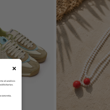
te el análisis
ublicitarias.
 concreta,