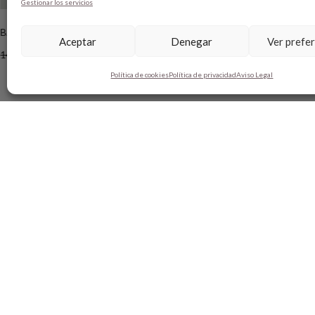
Gestionar los servicios
BAILARINA CAMILE MANDARINA
SNEAKERS RET
Aceptar
Denegar
Ver prefe
145,00
€
89,00
€
139,00
€
Política de cookies
Política de privacidad
Aviso Legal
SOBRE BOBO’S
AYUDA
HANDMADE
SHOPPING 
CONTACTO
MÉTODO D
BLOG
GUÍA DE T
TARJETA REGALO
CAMBIOS Y
TÉRMINIOS