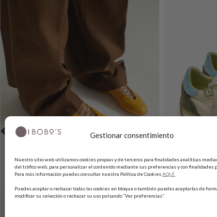
Gestionar consentimiento
Nuestro sitio web utilizamos cookies propias y de terceros para finalidades analíticas median
del tráfico web, para personalizar el contenido mediante sus preferencias y con finalidades p
Para más información puedes consultar nuestra Política de Cookies
AQUÍ.
Puedes aceptar o rechazar todas las cookies en bloque o también puedes aceptarlas de forma
modificar su selección o rechazar su uso pulsando “Ver preferencias”.