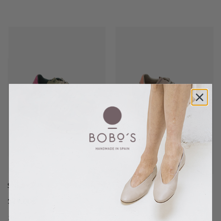
SNEAKERS RETRO GREEN
SNEAKERS RETRO CORAL
139,00
€
139,00
€
36
37
38
39
40
41
36
37
38
39
40
41