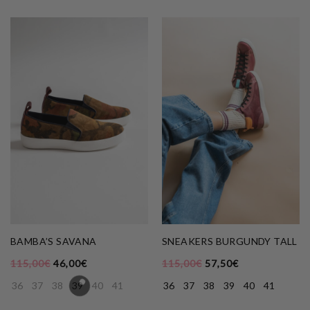
BAMBA’S SAVANA
SNEAKERS BURGUNDY TALL
115,00
€
46,00
€
115,00
€
57,50
€
36
37
38
39
40
41
36
37
38
39
40
41