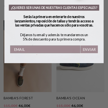
42
42
¿QUIERES SER UNAS DE NUESTRAS CLIENTAS ESPECIALES?
Serás la primera en enterarte de nuestros
lanzamientos, reposición de tallas y tendrás acceso a
las ventas privadas que hacemos sólo para vosotras.
Déjanos tu email y además te mandaremos un
5% de descuento para tu primera compra.
ENVIAR
BAMBA’S FOREST
BAMBA’S OCEAN
115,00
€
46,00
€
115,00
€
46,00
€