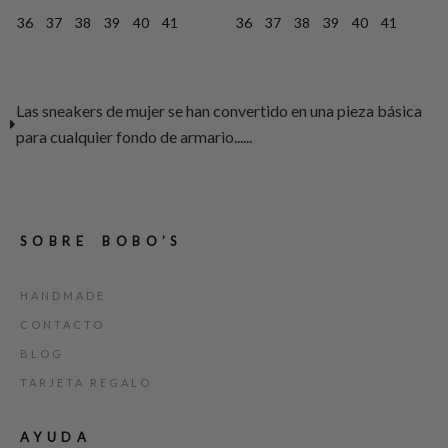
36
37
38
39
40
41
36
37
38
39
40
41
Las sneakers de mujer se han convertido en una pieza básica
para cualquier fondo de armario......
SOBRE BOBO’S
HANDMADE
CONTACTO
BLOG
TARJETA REGALO
AYUDA