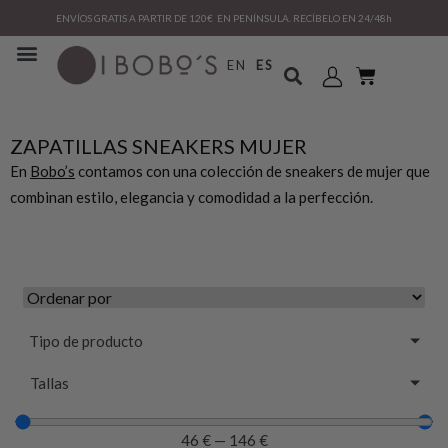
ENVÍOS GRATIS A PARTIR DE 120€ EN PENÍNSULA. RECÍBELO EN 24/48h
EN
ES
ZAPATILLAS SNEAKERS MUJER
En
Bobo’s
contamos con una colección de sneakers de mujer que
combinan estilo, elegancia y comodidad a la perfección.
Tipo de producto
Tallas
46
€
—
146
€