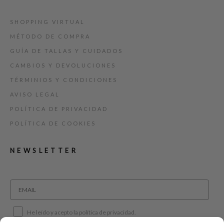
SHOPPING VIRTUAL
MÉTODO DE COMPRA
GUÍA DE TALLAS Y CUIDADOS
CAMBIOS Y DEVOLUCIONES
TÉRMINIOS Y CONDICIONES
AVISO LEGAL
POLÍTICA DE PRIVACIDAD
POLÍTICA DE COOKIES
NEWSLETTER
He leído y acepto la política de privacidad.