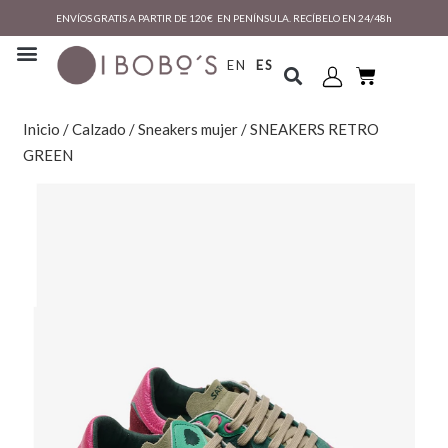
ENVÍOS GRATIS A PARTIR DE 120€ EN PENÍNSULA. RECÍBELO EN 24/48h
EN
ES
Inicio
/
Calzado
/
Sneakers mujer
/ SNEAKERS RETRO
GREEN