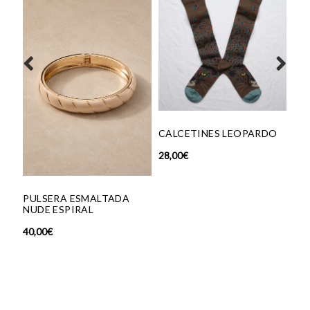
CALCETINES LEOPARDO
28,00
€
BAILARINA P
ERA ESMALTADA
MINI LEO
ESPIRAL
185,00
€