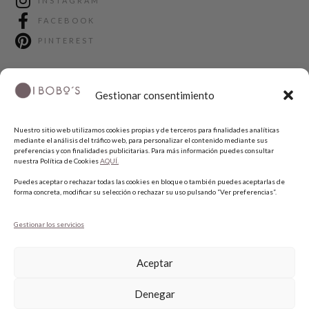
INSTAGRAM
FACEBOOK
PINTEREST
Gestionar consentimiento
Nuestro sitio web utilizamos cookies propias y de terceros para finalidades analíticas
mediante el análisis del tráfico web, para personalizar el contenido mediante sus
preferencias y con finalidades publicitarias. Para más información puedes consultar
nuestra Política de Cookies
AQUÍ.
COPYRIGHT © 2026 QUIERO UNAS BOBO'S.
Puedes aceptar o rechazar todas las cookies en bloque o también puedes aceptarlas de
forma concreta, modificar su selección o rechazar su uso pulsando “Ver preferencias”.
Gestionar los servicios
Aceptar
Denegar