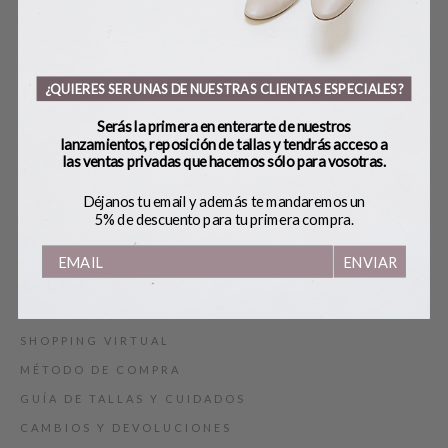
¿QUIERES SER UNAS DE NUESTRAS CLIENTAS ESPECIALES?
SOBRE BOBO’S
Serás la primera en enterarte de nuestros
lanzamientos, reposición de tallas y tendrás acceso a
HANDMADE
las ventas privadas que hacemos sólo para vosotras.
CONTACTO
Déjanos tu email y además te mandaremos un
BLOG
5% de descuento para tu primera compra.
TARJETA REGALO
ENVIAR
AYUDA
SHOPPING VIRTUAL
MÉTODO DE COMPRA
GUÍA DE TALLAS Y CUIDADOS
CAMBIOS Y DEVOLUCIONES