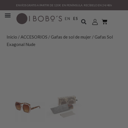
ENVÍOS GRATIS A PARTIR DE 120€ EN PENÍNSULA. RECÍBELO EN 24/48h
EN
ES
Inicio
/
ACCESORIOS
/
Gafas de sol de mujer
/ Gafas Sol
Exagonal Nude