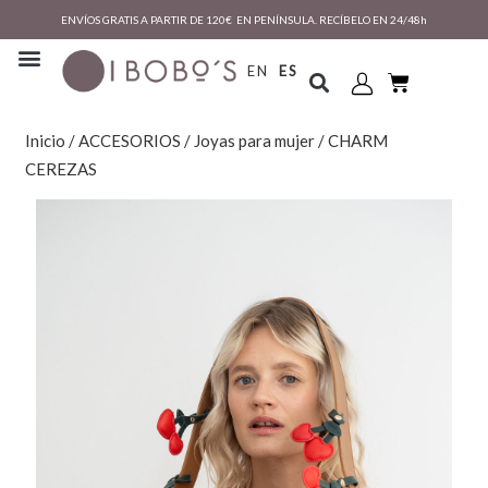
ENVÍOS GRATIS A PARTIR DE 120€ EN PENÍNSULA. RECÍBELO EN 24/48h
EN
ES
Inicio
/
ACCESORIOS
/
Joyas para mujer
/ CHARM
CEREZAS