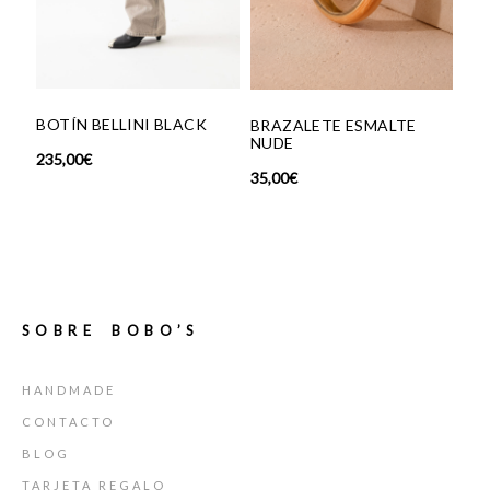
BOTÍN BELLINI BLACK
SN
BRAZALETE ESMALTE
OR
NUDE
235,00
€
139
35,00
€
SOBRE BOBO’S
HANDMADE
CONTACTO
BLOG
TARJETA REGALO