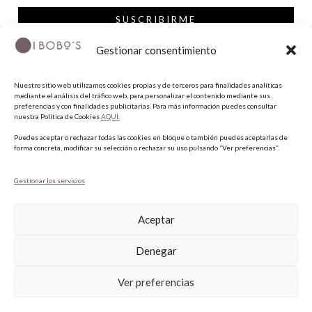
SUSCRIBIRME
Gestionar consentimiento
SÍGUENOS
Nuestro sitio web utilizamos cookies propias y de terceros para finalidades analíticas
mediante el análisis del tráfico web, para personalizar el contenido mediante sus
INSTAGRAM
preferencias y con finalidades publicitarias. Para más información puedes consultar
nuestra Política de Cookies
AQUÍ.
FACEBOOK
Puedes aceptar o rechazar todas las cookies en bloque o también puedes aceptarlas de
PINTEREST
forma concreta, modificar su selección o rechazar su uso pulsando “Ver preferencias”.
Gestionar los servicios
Aceptar
Denegar
Ver preferencias
COPYRIGHT © 2026 QUIERO UNAS BOBO'S.