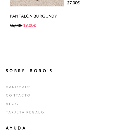
27,00
€
BRAZALETE DO
ÓN BURGUNDY
COSMOS
,00
€
50,00
€
SOBRE BOBO’S
HANDMADE
CONTACTO
BLOG
TARJETA REGALO
AYUDA