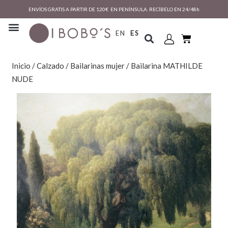
ENVÍOS GRATIS A PARTIR DE 120€ EN PENÍNSULA. RECÍBELO EN 24/48h
EN
ES
Inicio
/
Calzado
/
Bailarinas mujer
/ Bailarina MATHILDE
NUDE