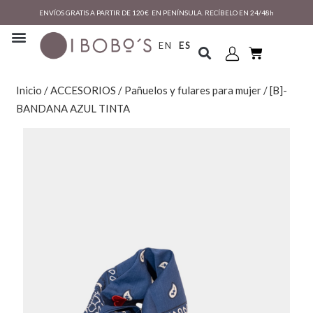
ENVÍOS GRATIS A PARTIR DE 120€ EN PENÍNSULA. RECÍBELO EN 24/48h
EN
ES
Inicio
/
ACCESORIOS
/
Pañuelos y fulares para mujer
/ [B]-
BANDANA AZUL TINTA