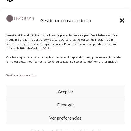
Gestionar consentimiento
Nuestro sitio web utilizamos cookies propias y de terceros para finalidades analíticas
mediante el análisis del tráfico web, para personalizar el contenido mediante sus
preferencias y con finalidades publicitarias. Para más información puedes consultar
nuestra Política de Cookies
AQUÍ.
COPYRIGHT © 2026 QUIERO UNAS BOBO'S.
Puedes aceptar o rechazar todas las cookies en bloque o también puedes aceptarlas de
forma concreta, modificar su selección o rechazar su uso pulsando “Ver preferencias”.
Gestionar los servicios
Aceptar
Denegar
Ver preferencias
¿Necesitas ayuda?