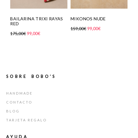
BAILARINA TRIXI RAYAS
MIKONOS NUDE
MARY JA
RED
159,00
€
99,00
€
205,00
€
8
75,00
€
99,00
€
SOBRE BOBO’S
HANDMADE
CONTACTO
BLOG
TARJETA REGALO
AYUDA