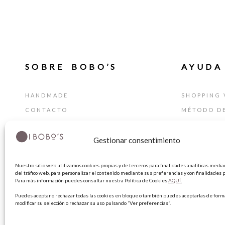
SOBRE BOBO’S
AYUDA
HANDMADE
SHOPPING 
CONTACTO
MÉTODO D
BLOG
GUÍA DE T
TARJETA REGALO
CAMBIOS Y
Gestionar consentimiento
TÉRMINIOS
Nuestro sitio web utilizamos cookies propias y de terceros para finalidades analíticas median
AVISO LEG
del tráfico web, para personalizar el contenido mediante sus preferencias y con finalidades p
Para más información puedes consultar nuestra Política de Cookies
AQUÍ.
POLÍTICA 
Puedes aceptar o rechazar todas las cookies en bloque o también puedes aceptarlas de forma
POLÍTICA 
modificar su selección o rechazar su uso pulsando “Ver preferencias”.