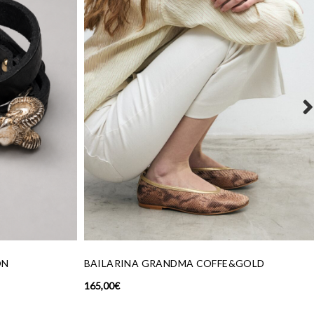
ARINA GRANDMA COFFE&GOLD
PENDIENTES ABANI
€
49,00
€