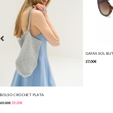
GAFAS SOL BUTTERFLY CAREY
27,00
€
TA