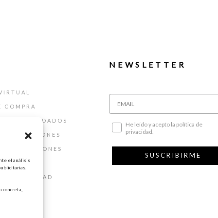
NEWSLETTER
VIRTUAL
E COMPRA
ALLAS Y CUIDADOS
He leído y acepto la política de
privacidad.
 DEVOLUCIONES
 Y CONDICIONES
SUSCRIBIRME
te el análisis
AL
ublicitarias.
DE PRIVACIDAD
 concreta,
DE COOKIES