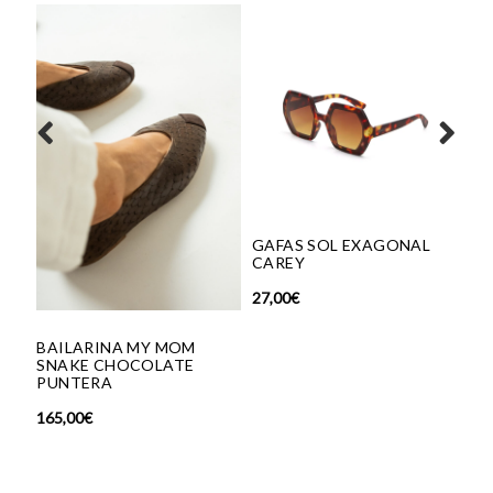
GAFAS SOL EXAGONAL
CAREY
27,00
€
INA MY MOM
NÁUTICOS MAR
CHOCOLATE
MANDARINA
A
129,00
€
89,00
€