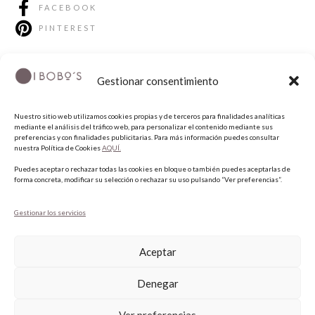
FACEBOOK
PINTEREST
Gestionar consentimiento
Nuestro sitio web utilizamos cookies propias y de terceros para finalidades analíticas
mediante el análisis del tráfico web, para personalizar el contenido mediante sus
preferencias y con finalidades publicitarias. Para más información puedes consultar
nuestra Política de Cookies
AQUÍ.
COPYRIGHT © 2026 QUIERO UNAS BOBO'S.
Puedes aceptar o rechazar todas las cookies en bloque o también puedes aceptarlas de
forma concreta, modificar su selección o rechazar su uso pulsando “Ver preferencias”.
Gestionar los servicios
Aceptar
Denegar
Ver preferencias