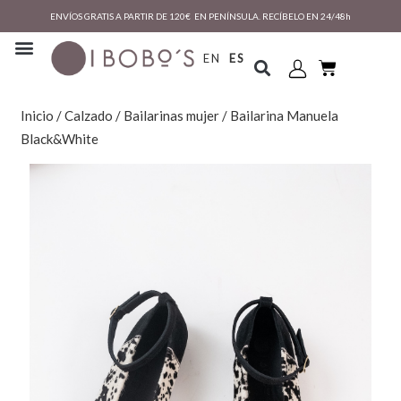
ENVÍOS GRATIS A PARTIR DE 120€ EN PENÍNSULA. RECÍBELO EN 24/48h
EN
ES
Inicio
/
Calzado
/
Bailarinas mujer
/ Bailarina Manuela
Black&White