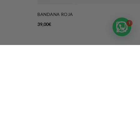
BANDANA ROJA
1
39,00
€
SÍGUENOS
INSTAGRAM
FACEBOOK
PINTEREST