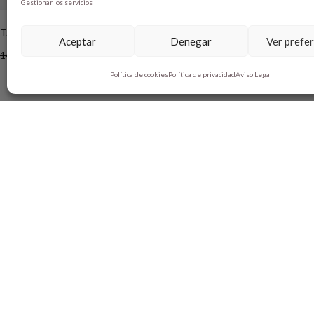
Gestionar los servicios
CLASSIC GLIT
TACÓN SEÑORITA PEACH
Aceptar
Denegar
Ver prefe
69,00
€
39,00
€
149,00
€
89,00
€
Política de cookies
Política de privacidad
Aviso Legal
SOBRE BOBO’S
AYUDA
HANDMADE
SHOPPING 
CONTACTO
MÉTODO D
BLOG
GUÍA DE T
TARJETA REGALO
CAMBIOS Y
TÉRMINIOS