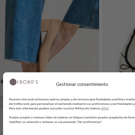
Gestionar consentimiento
Nuestro sitio web utilizamos cookies propias y de terceros para finalidades analíticas median
del tráfico web, para personalizar el contenido mediante sus preferencias y con finalidades p
Para más información puedes consultar nuestra Política de Cookies
AQUÍ.
Puedes aceptar o rechazar todas las cookies en bloque o también puedes aceptarlas de forma
modificar su selección o rechazar su uso pulsando “Ver preferencias”.