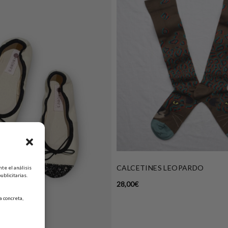
CALCETINES LEOPARDO
te el análisis
ublicitarias.
28,00
€
 concreta,