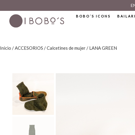
E
BOBO´S ICONS
BAILAR
Inicio
/
ACCESORIOS
/
Calcetines de mujer
/ LANA GREEN