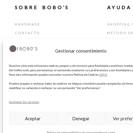
SOBRE BOBO’S
AYUDA
HANDMADE
SHOPPING 
CONTACTO
MÉTODO D
BLOG
GUÍA DE T
Gestionar consentimiento
TARJETA REGALO
CAMBIOS Y
TÉRMINIOS
Nuestro sitio web utilizamos cookies propias y de terceros para finalidades analíticas median
AVISO LEG
del tráfico web, para personalizar el contenido mediante sus preferencias y con finalidades p
Para más información puedes consultar nuestra Política de Cookies
AQUÍ.
POLÍTICA 
Puedes aceptar o rechazar todas las cookies en bloque o también puedes aceptarlas de forma
POLÍTICA 
modificar su selección o rechazar su uso pulsando “Ver preferencias”.
Gestionar los servicios
Aceptar
Denegar
Ver prefe
Política de cookies
Política de privacidad
Aviso Legal