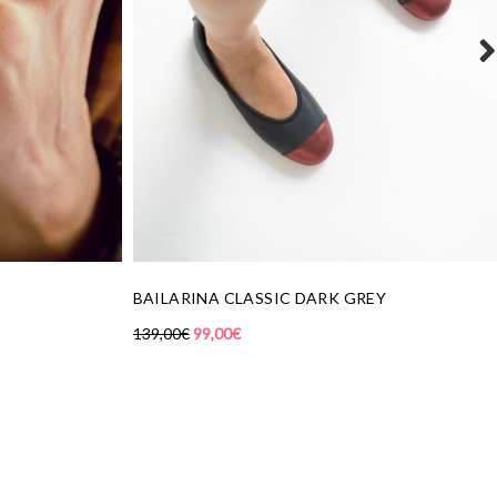
COLLAR AGUILA INDIA AZUL
EY
42,00
€