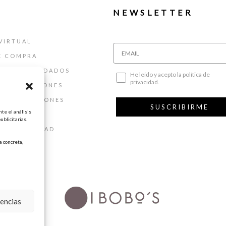
NEWSLETTER
VIRTUAL
E COMPRA
ALLAS Y CUIDADOS
He leído y acepto la política de
privacidad.
 DEVOLUCIONES
 Y CONDICIONES
SUSCRIBIRME
te el análisis
AL
ublicitarias.
DE PRIVACIDAD
 concreta,
DE COOKIES
rencias