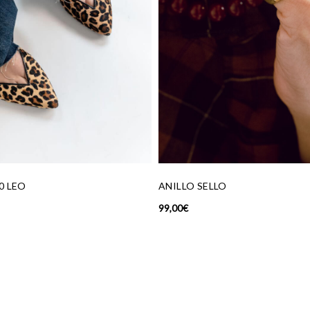
BAILARINA CLASSIC DARK GR
139,00
€
99,00
€