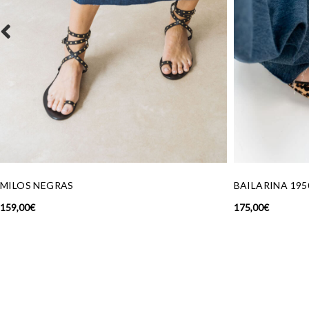
BAILARINA 1950 LEO
ANILLO SELLO
175,00
€
99,00
€