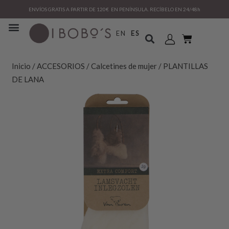
ENVÍOS GRATIS A PARTIR DE 120€ EN PENÍNSULA. RECÍBELO EN 24/48h
EN
ES
Inicio
/
ACCESORIOS
/
Calcetines de mujer
/ PLANTILLAS
DE LANA