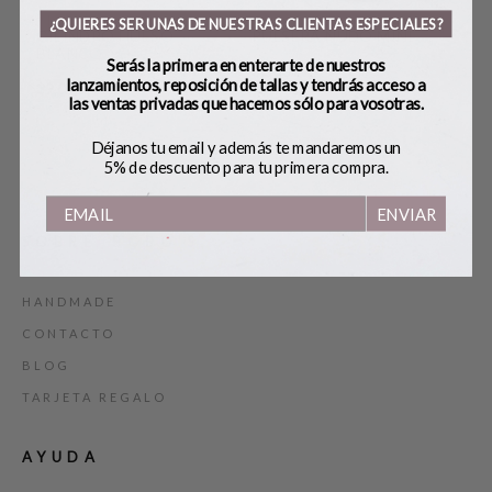
¿QUIERES SER UNAS DE NUESTRAS CLIENTAS ESPECIALES?
O
CILINDRO HUESO
PULSERA NUDO MINI
CO
BLANCO
Serás la primera en enterarte de nuestros
32,00
€
32,
lanzamientos, reposición de tallas y tendrás acceso a
39,00
€
las ventas privadas que hacemos sólo para vosotras.
Déjanos tu email y además te mandaremos un
5% de descuento para tu primera compra.
ENVIAR
SOBRE BOBO’S
HANDMADE
CONTACTO
BLOG
TARJETA REGALO
AYUDA