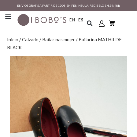
ENVÍOS GRATIS A PARTIR DE 120€ EN PENÍNSULA. RECÍBELO EN 24/48h
EN
ES
Inicio
/
Calzado
/
Bailarinas mujer
/ Bailarina MATHILDE
BLACK