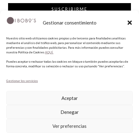
SUSCRIBIRME
Gestionar consentimiento
SÍGUENOS
Nuestro sitio web utilizamos cookies propias y de terceros para finalidades analíticas
mediante el análisis del tráfico web, para personalizar el contenido mediante sus
INSTAGRAM
preferencias y con finalidades publicitarias. Para más información puedes consultar
nuestra Política de Cookies
AQUÍ.
FACEBOOK
Puedes aceptar o rechazar todas las cookies en bloque o también puedes aceptarlas de
PINTEREST
forma concreta, modificar su selección o rechazar su uso pulsando “Ver preferencias”.
Gestionar los servicios
Aceptar
Denegar
Ver preferencias
COPYRIGHT © 2026 QUIERO UNAS BOBO'S.