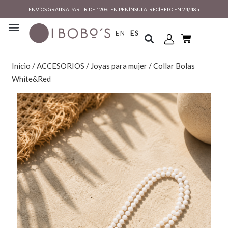
ENVÍOS GRATIS A PARTIR DE 120€ EN PENÍNSULA. RECÍBELO EN 24/48h
EN
ES
Inicio
/
ACCESORIOS
/
Joyas para mujer
/ Collar Bolas
White&Red