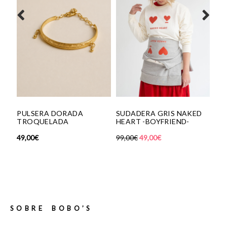
ULSERA DORADA
SUDADERA GRIS NAKED
BAILARIN
ROQUELADA
HEART -BOYFRIEND-
BLACK PA
,00
€
99,00
€
49,00
€
180,00
€
SOBRE BOBO’S