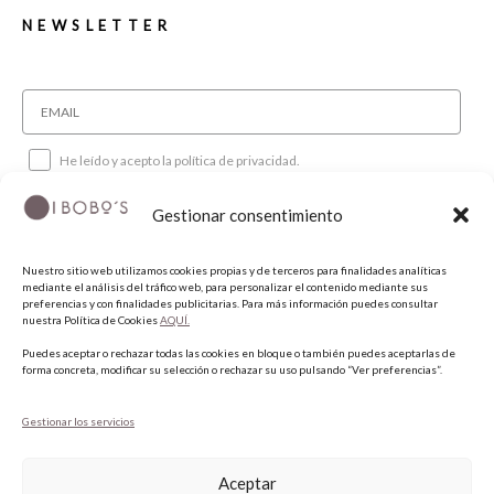
NEWSLETTER
He leído y acepto la política de privacidad.
Gestionar consentimiento
SUSCRIBIRME
Nuestro sitio web utilizamos cookies propias y de terceros para finalidades analíticas
mediante el análisis del tráfico web, para personalizar el contenido mediante sus
SÍGUENOS
preferencias y con finalidades publicitarias. Para más información puedes consultar
nuestra Política de Cookies
AQUÍ.
Puedes aceptar o rechazar todas las cookies en bloque o también puedes aceptarlas de
INSTAGRAM
forma concreta, modificar su selección o rechazar su uso pulsando “Ver preferencias”.
FACEBOOK
PINTEREST
Gestionar los servicios
Aceptar