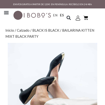
ENVÍOS GRATIS A PARTIR DE 120€ EN PENÍNSULA. RECÍBELO EN 24/48h
EN
ES
Inicio
/
Calzado
/
BLACK IS BLACK
/ BAILARINA KITTEN
MIXT BLACK PARTY