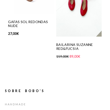
GAFAS SOL REDONDAS
CALCET
NUDE
MARRO
27,00
€
12,00
€
BAILARINA SUZANNE
RED&FUCSIA
159,00
€
89,00
€
SOBRE BOBO’S
HANDMADE