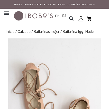
ENVÍOS GRATIS A PARTIR DE 120€ EN PENÍNSULA. RECÍBELO EN 24/48h
EN
ES
Inicio
/
Calzado
/
Bailarinas mujer
/ Bailarina Iggi Nude