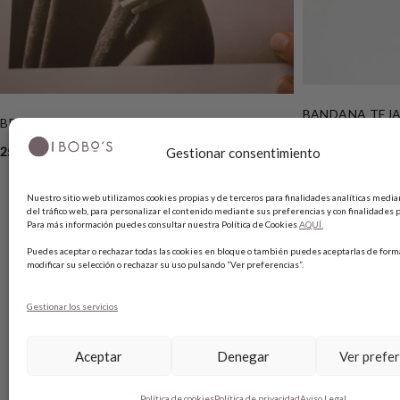
BANDANA TEJ
BROCHE CUORE
39,00
€
25,00
€
Gestionar consentimiento
Nuestro sitio web utilizamos cookies propias y de terceros para finalidades analíticas median
del tráfico web, para personalizar el contenido mediante sus preferencias y con finalidades p
Para más información puedes consultar nuestra Política de Cookies
AQUÍ.
Puedes aceptar o rechazar todas las cookies en bloque o también puedes aceptarlas de forma
modificar su selección o rechazar su uso pulsando “Ver preferencias”.
SOBRE BOBO’S
AYUDA
Gestionar los servicios
Aceptar
Denegar
Ver prefe
HANDMADE
SHOPPING 
CONTACTO
MÉTODO D
Política de cookies
Política de privacidad
Aviso Legal