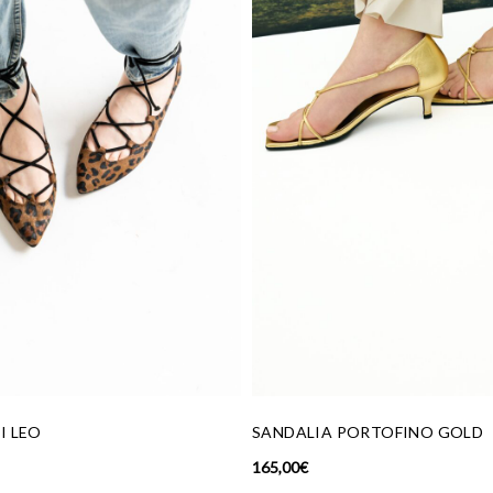
RTOFINO GOLD
BAILARINA TRIXI RAYAS RED
175,00
€
99,00
€