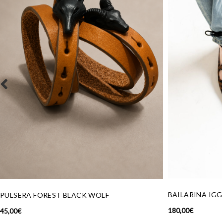
BAILARINA IGGI LEO
SANDALIA PO
180,00
€
165,00
€