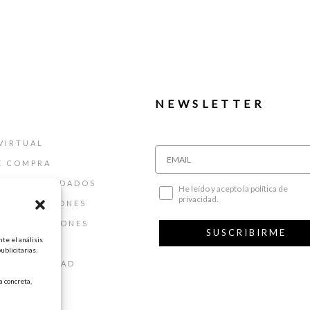
NEWSLETTER
VIRTUAL
E COMPRA
ALLAS Y CUIDADOS
He leído y acepto la política de
privacidad.
 DEVOLUCIONES
 Y CONDICIONES
SUSCRIBIRME
te el análisis
AL
ublicitarias.
DE PRIVACIDAD
 concreta,
DE COOKIES