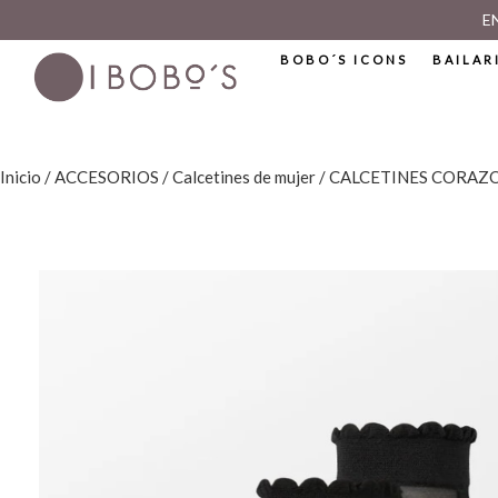
E
BOBO´S ICONS
BAILAR
Inicio
/
ACCESORIOS
/
Calcetines de mujer
/ CALCETINES CORAZ