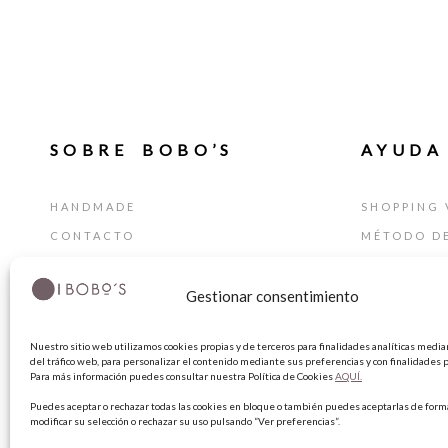
SOBRE BOBO’S
AYUDA
HANDMADE
SHOPPING 
CONTACTO
MÉTODO D
BLOG
GUÍA DE T
TARJETA REGALO
CAMBIOS Y
Gestionar consentimiento
TÉRMINIOS
Nuestro sitio web utilizamos cookies propias y de terceros para finalidades analíticas median
AVISO LEG
del tráfico web, para personalizar el contenido mediante sus preferencias y con finalidades p
Para más información puedes consultar nuestra Política de Cookies
AQUÍ.
POLÍTICA 
Puedes aceptar o rechazar todas las cookies en bloque o también puedes aceptarlas de forma
POLÍTICA 
modificar su selección o rechazar su uso pulsando “Ver preferencias”.