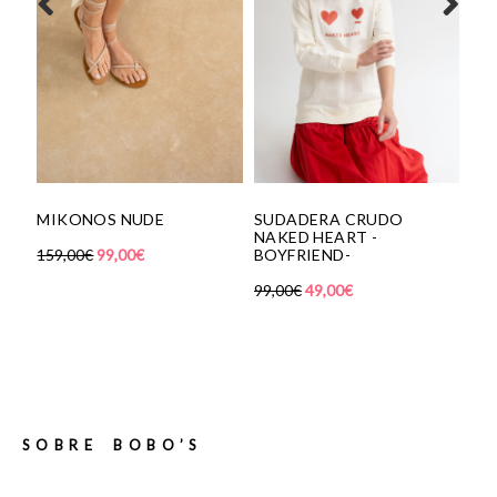
MIKONOS NUDE
SUDADERA CRUDO
CILIN
NAKED HEART -
TURQ
159,00
€
99,00
€
BOYFRIEND-
39,00
€
99,00
€
49,00
€
SOBRE BOBO’S