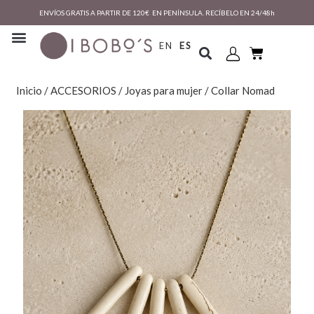
ENVÍOS GRATIS A PARTIR DE 120€ EN PENÍNSULA. RECÍBELO EN 24/48h
EN
ES
Inicio
/
ACCESORIOS
/
Joyas para mujer
/ Collar Nomad