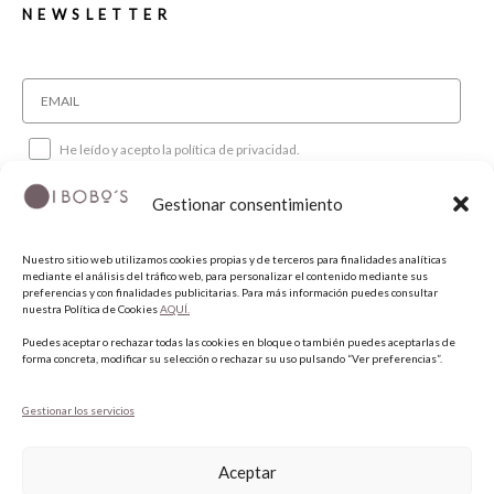
NEWSLETTER
He leído y acepto la política de privacidad.
Gestionar consentimiento
SUSCRIBIRME
Nuestro sitio web utilizamos cookies propias y de terceros para finalidades analíticas
mediante el análisis del tráfico web, para personalizar el contenido mediante sus
SÍGUENOS
preferencias y con finalidades publicitarias. Para más información puedes consultar
nuestra Política de Cookies
AQUÍ.
Puedes aceptar o rechazar todas las cookies en bloque o también puedes aceptarlas de
INSTAGRAM
forma concreta, modificar su selección o rechazar su uso pulsando “Ver preferencias”.
FACEBOOK
PINTEREST
Gestionar los servicios
Aceptar