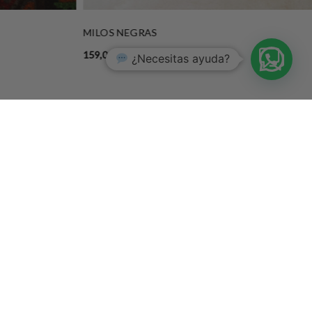
MILOS NEGRAS
159,00
€
¿Necesitas ayuda?
SÍGUENOS
INSTAGRAM
FACEBOOK
PINTEREST