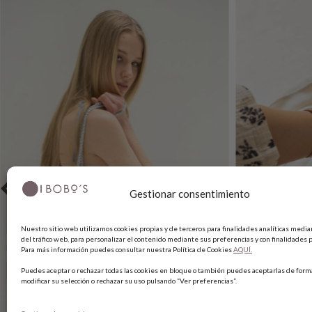
Gestionar consentimiento
Nuestro sitio web utilizamos cookies propias y de terceros para finalidades analíticas median
del tráfico web, para personalizar el contenido mediante sus preferencias y con finalidades p
Para más información puedes consultar nuestra Política de Cookies
AQUÍ.
Puedes aceptar o rechazar todas las cookies en bloque o también puedes aceptarlas de forma
modificar su selección o rechazar su uso pulsando “Ver preferencias”.