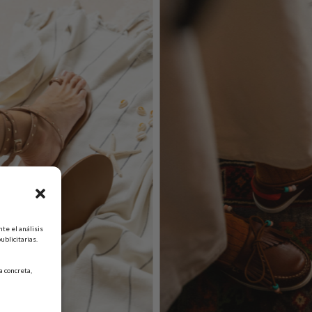
te el análisis
ublicitarias.
 concreta,