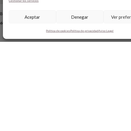
Gestionar los servicios
BOLSO CROCHET PLATA
MILOS NUDE
Aceptar
Denegar
Ver prefe
69,00
€
39,00
€
159,00
€
109,00
€
Política de cookies
Política de privacidad
Aviso Legal
SOBRE BOBO’S
AYUDA
HANDMADE
SHOPPING 
CONTACTO
MÉTODO D
BLOG
GUÍA DE T
TARJETA REGALO
CAMBIOS Y
TÉRMINIOS