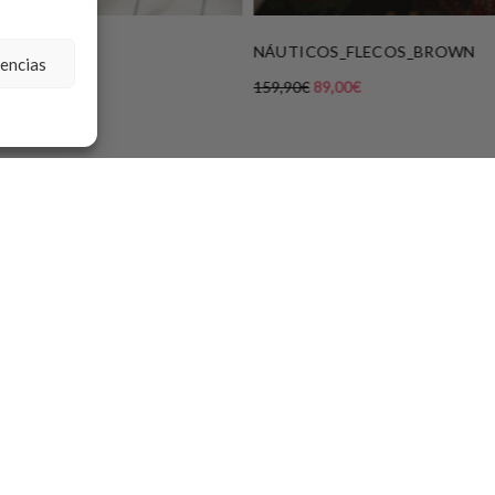
NÁUTICOS_FLECOS_BROWN
rencias
159,90
€
89,00
€
NEWSLETTER
VIRTUAL
E COMPRA
ALLAS Y CUIDADOS
He leído y acepto la política de
privacidad.
 DEVOLUCIONES
 Y CONDICIONES
SUSCRIBIRME