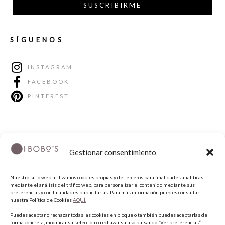
SUSCRIBIRME
SÍGUENOS
INSTAGRAM
FACEBOOK
PINTEREST
Gestionar consentimiento
Nuestro sitio web utilizamos cookies propias y de terceros para finalidades analíticas
mediante el análisis del tráfico web, para personalizar el contenido mediante sus
preferencias y con finalidades publicitarias. Para más información puedes consultar
COPYRIGHT © 2026 QUIERO UNAS BOBO'S.
nuestra Política de Cookies
AQUÍ.
Puedes aceptar o rechazar todas las cookies en bloque o también puedes aceptarlas de
forma concreta, modificar su selección o rechazar su uso pulsando “Ver preferencias”.