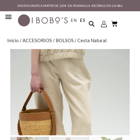
ENVÍOS GRATIS A PARTIR DE 120€ EN PENÍNSULA. RECÍBELO EN 24/48h
EN
ES
Inicio
/
ACCESORIOS
/
BOLSOS
/ Cesta Natural