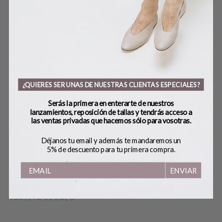
28,00
€
NK
PENDIENTES WHITE
18,00
€
¿QUIERES SER UNAS DE NUESTRAS CLIENTAS ESPECIALES?
Serás la primera en enterarte de nuestros
lanzamientos, reposición de tallas y tendrás acceso a
las ventas privadas que hacemos sólo para vosotras.
SOBRE BOBO’S
Déjanos tu email y además te mandaremos un
5% de descuento para tu primera compra.
HANDMADE
ENVIAR
CONTACTO
BLOG
TARJETA REGALO