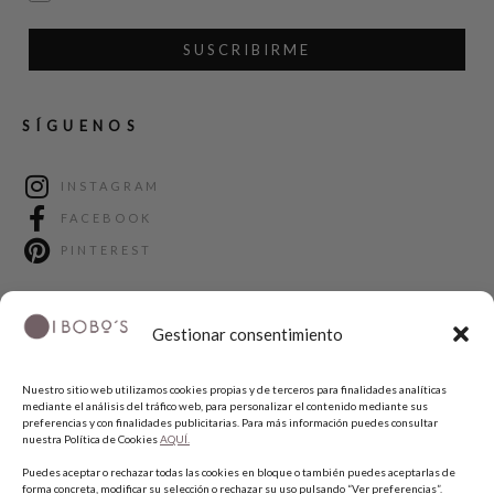
SUSCRIBIRME
SÍGUENOS
INSTAGRAM
FACEBOOK
PINTEREST
Gestionar consentimiento
Nuestro sitio web utilizamos cookies propias y de terceros para finalidades analíticas
mediante el análisis del tráfico web, para personalizar el contenido mediante sus
preferencias y con finalidades publicitarias. Para más información puedes consultar
nuestra Política de Cookies
AQUÍ.
COPYRIGHT © 2026 QUIERO UNAS BOBO'S.
Puedes aceptar o rechazar todas las cookies en bloque o también puedes aceptarlas de
forma concreta, modificar su selección o rechazar su uso pulsando “Ver preferencias”.