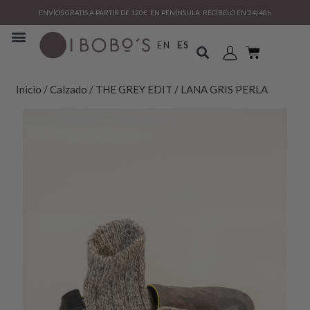
ENVÍOS GRATIS A PARTIR DE 120€ EN PENÍNSULA. RECÍBELO EN 24/48h
EN
ES
Inicio
/
Calzado
/
THE GREY EDIT
/ LANA GRIS PERLA