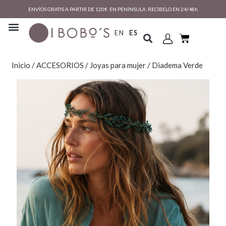
ENVÍOS GRATIS A PARTIR DE 120€ EN PENÍNSULA. RECÍBELO EN 24/48h
EN
ES
Inicio
/
ACCESORIOS
/
Joyas para mujer
/ Diadema Verde