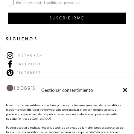
He leído y acepto la política de privacidad.
SUSCRIBIRME
SÍGUENOS
INSTAGRAM
FACEBOOK
PINTEREST
Gestionar consentimiento
Nuestro sitio web utilizamos cookies propias y de terceros para finalidades analíticas
mediante el análisis del tráfico web, para personalizar el contenido mediante sus
preferencias y con finalidades publicitarias. Para más información puedes consultar
nuestra Política de Cookies
AQUÍ.
Puedes aceptar o rechazar todas las cookies en bloque o también puedes aceptarlas de
COPYRIGHT © 2026 QUIERO UNAS BOBO'S.
forma concreta, modificar su selección o rechazar su uso pulsando “Ver preferencias”.