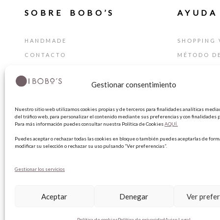
SOBRE BOBO’S
AYUDA
HANDMADE
SHOPPING 
CONTACTO
MÉTODO D
BLOG
GUÍA DE T
Gestionar consentimiento
TARJETA REGALO
CAMBIOS Y
TÉRMINIOS
Nuestro sitio web utilizamos cookies propias y de terceros para finalidades analíticas median
AVISO LEG
del tráfico web, para personalizar el contenido mediante sus preferencias y con finalidades p
Para más información puedes consultar nuestra Política de Cookies
AQUÍ.
POLÍTICA 
Puedes aceptar o rechazar todas las cookies en bloque o también puedes aceptarlas de forma
POLÍTICA 
modificar su selección o rechazar su uso pulsando “Ver preferencias”.
Gestionar los servicios
Aceptar
Denegar
Ver prefe
Política de cookies
Política de privacidad
Aviso Legal