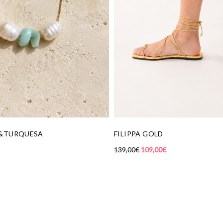
ILIPPA GOLD
BAILARINA CAMI
9,00
€
109,00
€
145,00
€
89,00
€