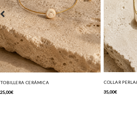
COLLAR PERLA&TURQUESA
F
35,00
€
13