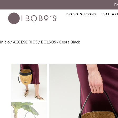
E
BOBO´S ICONS
BAILAR
Inicio
/
ACCESORIOS
/
BOLSOS
/ Cesta Black