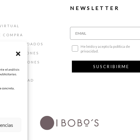
NEWSLETTER
VIRTUAL
E COMPRA
ALLAS Y CUIDADOS
He leído y acepto la política de
privacidad.
 DEVOLUCIONES
 Y CONDICIONES
SUSCRIBIRME
te el análisis
AL
ublicitarias.
DE PRIVACIDAD
 concreta,
DE COOKIES
rencias