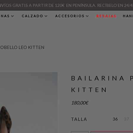
NVÍOS GRATIS A PARTIR DE 120€ EN PENÍNSULA. RECÍBELO EN 24/4
INAS
CALZADO
ACCESORIOS
REBAJAS
HAN
TOBELLO LEO KITTEN
BAILARINA 
KITTEN
180,00
€
36
37
TALLA