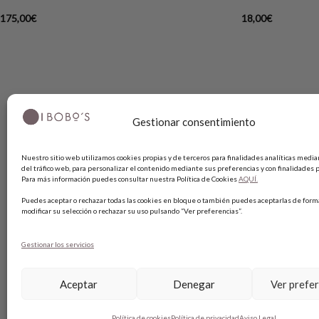
175,00
€
18,00
€
Gestionar consentimiento
SOBRE BOBO’S
AYUDA
Nuestro sitio web utilizamos cookies propias y de terceros para finalidades analíticas median
del tráfico web, para personalizar el contenido mediante sus preferencias y con finalidades p
Para más información puedes consultar nuestra Política de Cookies
AQUÍ.
HANDMADE
SHOPPING 
Puedes aceptar o rechazar todas las cookies en bloque o también puedes aceptarlas de forma
CONTACTO
MÉTODO D
modificar su selección o rechazar su uso pulsando “Ver preferencias”.
BLOG
GUÍA DE T
TARJETA REGALO
CAMBIOS Y
Gestionar los servicios
TÉRMINIOS
Aceptar
Denegar
Ver prefe
AVISO LEG
POLÍTICA 
Política de cookies
Política de privacidad
Aviso Legal