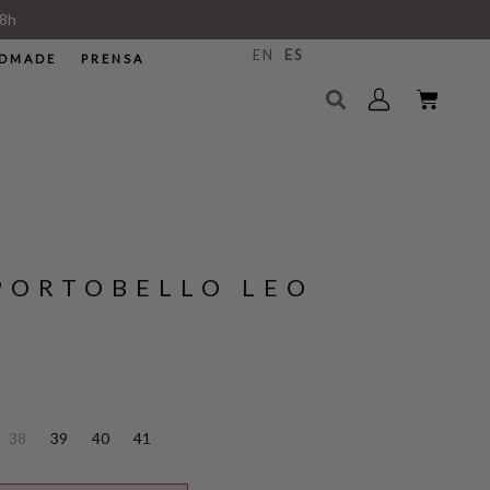
8h
EN
ES
DMADE
PRENSA
PORTOBELLO LEO
38
39
40
41