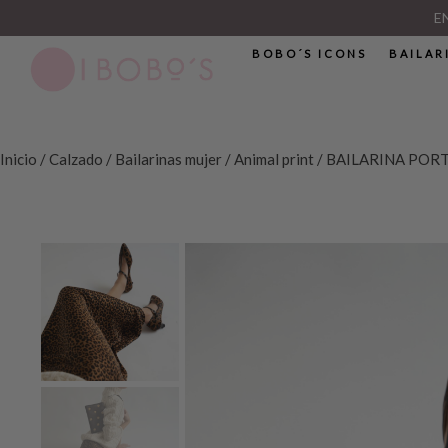
E
BOBO´S ICONS
BAILAR
Inicio
/
Calzado
/
Bailarinas mujer
/
Animal print
/ BAILARINA POR