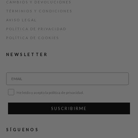
CAMBIOS Y DEVOLUCIONES
TÉRMINIOS Y CONDICIONES
AVISO LEGAL
POLÍTICA DE PRIVACIDAD
POLÍTICA DE COOKIES
NEWSLETTER
He leído y acepto la política de privacidad.
SUSCRIBIRME
SÍGUENOS