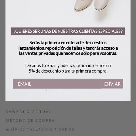
¿QUIERES SER UNAS DE NUESTRAS CLIENTAS ESPECIALES?
SOBRE BOBO’S
Serás la primera en enterarte de nuestros
lanzamientos, reposición de tallas y tendrás acceso a
HANDMADE
las ventas privadas que hacemos sólo para vosotras.
CONTACTO
Déjanos tu email y además te mandaremos un
BLOG
5% de descuento para tu primera compra.
TARJETA REGALO
ENVIAR
AYUDA
SHOPPING VIRTUAL
MÉTODO DE COMPRA
GUÍA DE TALLAS Y CUIDADOS