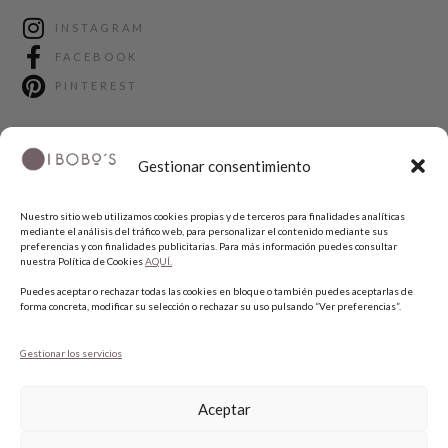
INSTAGRAM
FACEBOOK
PINTEREST
Gestionar consentimiento
Nuestro sitio web utilizamos cookies propias y de terceros para finalidades analíticas
mediante el análisis del tráfico web, para personalizar el contenido mediante sus
preferencias y con finalidades publicitarias. Para más información puedes consultar
nuestra Política de Cookies
AQUÍ.
COPYRIGHT © 2026 QUIERO UNAS BOBO'S.
Puedes aceptar o rechazar todas las cookies en bloque o también puedes aceptarlas de
forma concreta, modificar su selección o rechazar su uso pulsando “Ver preferencias”.
Gestionar los servicios
Aceptar