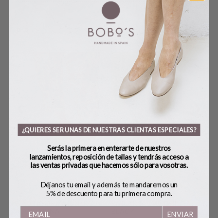
PRODUCTOS RELACIONADOS
¿QUIERES SER UNAS DE NUESTRAS CLIENTAS ESPECIALES?
Serás la primera en enterarte de nuestros
lanzamientos, reposición de tallas y tendrás acceso a
las ventas privadas que hacemos sólo para vosotras.
Déjanos tu email y además te mandaremos un
5% de descuento para tu primera compra.
NÁUTICOS MARINEROS
BAILARINA MATHILDE
TA
MANDARINA
BLACK
ENVIAR