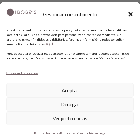
SÍGUENOS
Gestionar consentimiento
INSTAGRAM
Nuestro sitio web utilizamos cookies propias y de terceros para finalidades analíticas
FACEBOOK
mediante el análisis del tráfico web, para personalizar el contenido mediante sus
PINTEREST
preferencias y con finalidades publicitarias. Para más información puedes consultar
nuestra Política de Cookies
AQUÍ.
Puedes aceptar o rechazar todas las cookies en bloque o también puedes aceptarlas de
forma concreta, modificar su selección o rechazar su uso pulsando “Ver preferencias”.
Gestionar los servicios
Aceptar
COPYRIGHT © 2026 QUIERO UNAS BOBO'S.
Denegar
Ver preferencias
1
Política de cookies
Política de privacidad
Aviso Legal