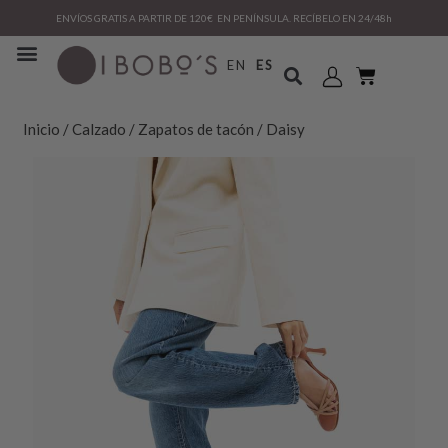
ENVÍOS GRATIS A PARTIR DE 120€ EN PENÍNSULA. RECÍBELO EN 24/48h
EN
ES
Inicio
/
Calzado
/
Zapatos de tacón
/ Daisy