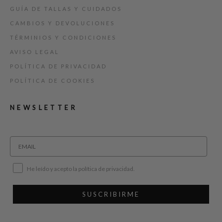
GUÍA DE TALLAS Y CUIDADOS
CAMBIOS Y DEVOLUCIONES
TÉRMINIOS Y CONDICIONES
AVISO LEGAL
POLÍTICA DE PRIVACIDAD
POLÍTICA DE COOKIES
NEWSLETTER
He leído y acepto la política de privacidad.
SUSCRIBIRME