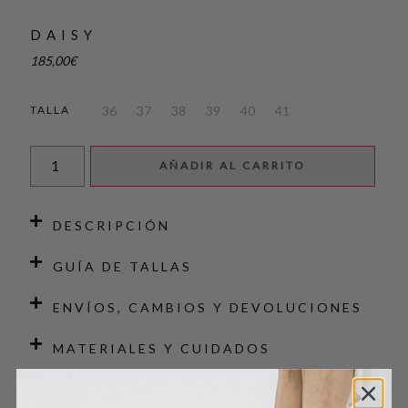
DAISY
185,00
€
36
37
38
39
40
41
TALLA
AÑADIR AL CARRITO
DESCRIPCIÓN
GUÍA DE TALLAS
ENVÍOS, CAMBIOS Y DEVOLUCIONES
MATERIALES Y CUIDADOS