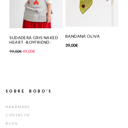
BANDANA OLIVA
UDADERA GRIS NAKED
PENDIENT
ART -BOYFRIEND-
39,00
€
18,00
€
,00
€
49,00
€
SOBRE BOBO’S
HANDMADE
CONTACTO
BLOG