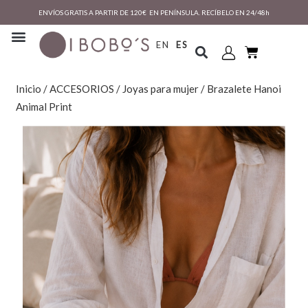
ENVÍOS GRATIS A PARTIR DE 120€ EN PENÍNSULA. RECÍBELO EN 24/48h
EN
ES
Inicio
/
ACCESORIOS
/
Joyas para mujer
/ Brazalete Hanoi
Animal Print