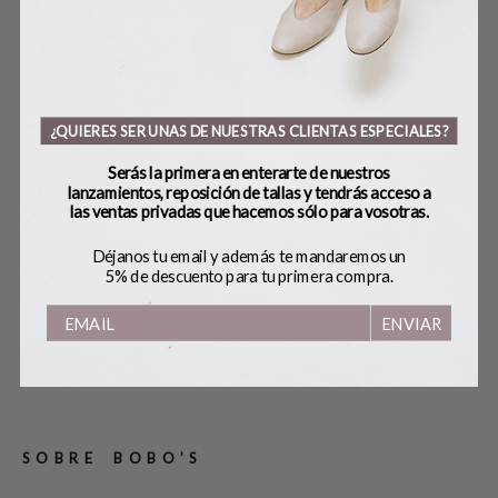
GAFAS MEGAN DEGRADE
60,00
€
¿QUIERES SER UNAS DE NUESTRAS CLIENTAS ESPECIALES?
Serás la primera en enterarte de nuestros
lanzamientos, reposición de tallas y tendrás acceso a
las ventas privadas que hacemos sólo para vosotras.
S
NÁUTICOS_FLECOS_BROWN
BA
Déjanos tu email y además te mandaremos un
FIR
5% de descuento para tu primera compra.
159,90
€
89,00
€
149
ENVIAR
SOBRE BOBO’S