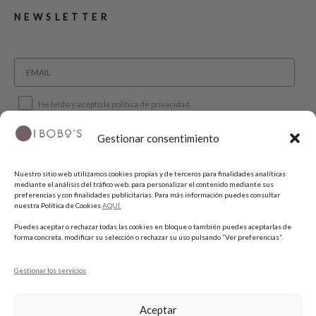
NEWSLETTER
He leído y acepto la política de privacidad.
Gestionar consentimiento
SUSCRIBIRME
Nuestro sitio web utilizamos cookies propias y de terceros para finalidades analíticas
mediante el análisis del tráfico web, para personalizar el contenido mediante sus
SÍGUENOS
preferencias y con finalidades publicitarias. Para más información puedes consultar
nuestra Política de Cookies
AQUÍ.
Puedes aceptar o rechazar todas las cookies en bloque o también puedes aceptarlas de
INSTAGRAM
forma concreta, modificar su selección o rechazar su uso pulsando “Ver preferencias”.
FACEBOOK
PINTEREST
Gestionar los servicios
Aceptar