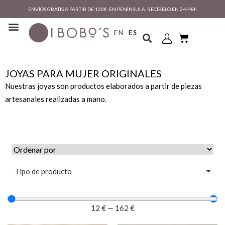
ENVÍOS GRATIS A PARTIR DE 120€ EN PENÍNSULA. RECÍBELO EN 24/48h
EN
ES
JOYAS PARA MUJER ORIGINALES
Nuestras joyas son productos elaborados a partir de piezas
artesanales realizadas a mano.
Tipo de producto
12
€
—
162
€