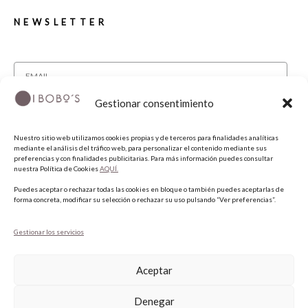
NEWSLETTER
Gestionar consentimiento
He leído y acepto la política de privacidad.
Nuestro sitio web utilizamos cookies propias y de terceros para finalidades analíticas
SUSCRIBIRME
mediante el análisis del tráfico web, para personalizar el contenido mediante sus
preferencias y con finalidades publicitarias. Para más información puedes consultar
nuestra Política de Cookies
AQUÍ.
SÍGUENOS
Puedes aceptar o rechazar todas las cookies en bloque o también puedes aceptarlas de
forma concreta, modificar su selección o rechazar su uso pulsando “Ver preferencias”.
INSTAGRAM
Gestionar los servicios
FACEBOOK
PINTEREST
Aceptar
Denegar