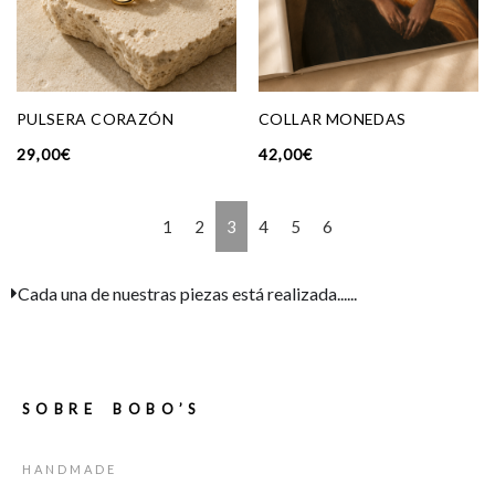
PULSERA CORAZÓN
COLLAR MONEDAS
29,00
€
42,00
€
1
2
3
4
5
6
Cada una de nuestras piezas está realizada......
SOBRE BOBO’S
HANDMADE