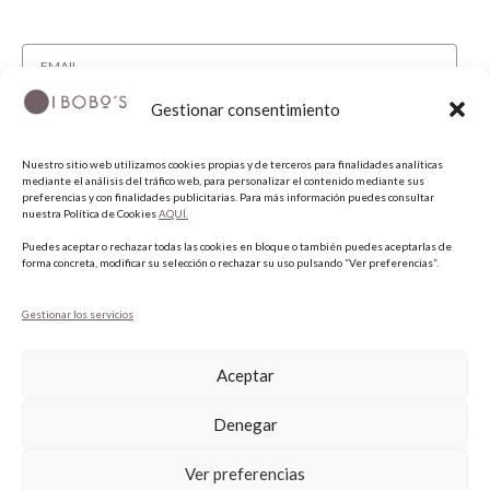
Gestionar consentimiento
He leído y acepto la política de privacidad.
Nuestro sitio web utilizamos cookies propias y de terceros para finalidades analíticas
SUSCRIBIRME
mediante el análisis del tráfico web, para personalizar el contenido mediante sus
preferencias y con finalidades publicitarias. Para más información puedes consultar
nuestra Política de Cookies
AQUÍ.
SÍGUENOS
Puedes aceptar o rechazar todas las cookies en bloque o también puedes aceptarlas de
forma concreta, modificar su selección o rechazar su uso pulsando “Ver preferencias”.
INSTAGRAM
Gestionar los servicios
FACEBOOK
PINTEREST
Aceptar
Denegar
Ver preferencias