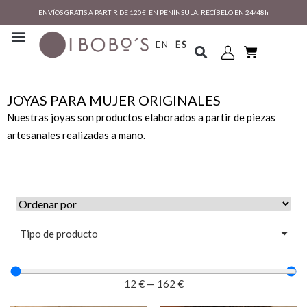
ENVÍOS GRATIS A PARTIR DE 120€ EN PENÍNSULA. RECÍBELO EN 24/48h
EN
ES
JOYAS PARA MUJER ORIGINALES
Nuestras joyas son productos elaborados a partir de piezas
artesanales realizadas a mano.
Tipo de producto
12
€
—
162
€