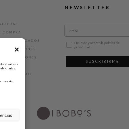
NEWSLETTER
VIRTUAL
E COMPRA
ALLAS Y CUIDADOS
He leído y acepto la política de
privacidad.
 DEVOLUCIONES
 Y CONDICIONES
SUSCRIBIRME
te el análisis
AL
ublicitarias.
DE PRIVACIDAD
 concreta,
DE COOKIES
rencias