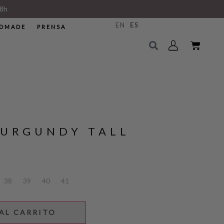
8h
EN
ES
DMADE
PRENSA
BURGUNDY TALL
38
39
40
41
AL CARRITO