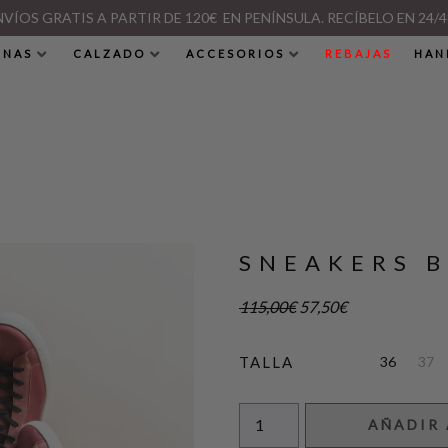
NVÍOS GRATIS A PARTIR DE 120€ EN PENÍNSULA. RECÍBELO EN 24/4
INAS
CALZADO
ACCESORIOS
REBAJAS
HAN
SNEAKERS 
115,00
€
57,50
€
36
37
TALLA
AÑADIR 