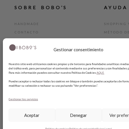
SOBRE BOBO’S
AYUDA
HANDMADE
SHOPPING 
CONTACTO
MÉTODO D
BLOG
GUÍA DE T
Gestionar consentimiento
TARJETA REGALO
CAMBIOS Y
TÉRMINIOS
Nuestro sitio web utilizamos cookies propias y de terceros para finalidades analíticas median
AVISO LEG
del tráfico web, para personalizar el contenido mediante sus preferencias y con finalidades p
Para más información puedes consultar nuestra Política de Cookies
AQUÍ.
POLÍTICA 
Puedes aceptar o rechazar todas las cookies en bloque o también puedes aceptarlas de forma
POLÍTICA 
modificar su selección o rechazar su uso pulsando “Ver preferencias”.
Gestionar los servicios
Aceptar
Denegar
Ver prefe
Política de cookies
Política de privacidad
Aviso Legal