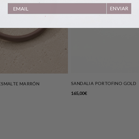
ENVIAR
SANDALIA PORTOFINO GOLD
 ESMALTE MARRÓN
165,00
€