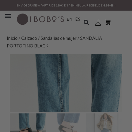
ENVÍOS GRATIS A PARTIR DE 120€ EN PENÍNSULA. RECÍBELO EN 24/48h
EN
ES
Inicio
/
Calzado
/
Sandalias de mujer
/ SANDALIA
PORTOFINO BLACK