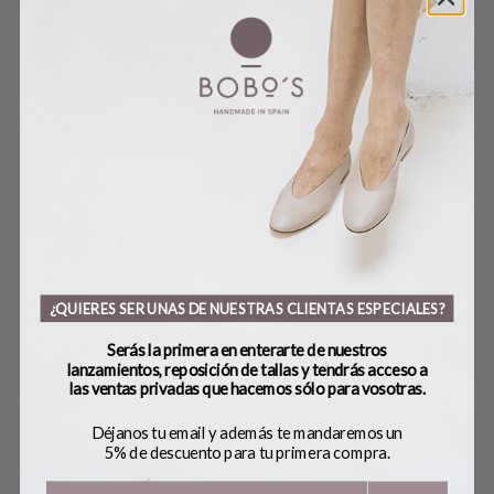
COLLAR CONCHAS
NO
NÁUTICOS_FLECOS_BROWN
MO
49,00
€
159,90
€
89,00
€
149
¿QUIERES SER UNAS DE NUESTRAS CLIENTAS ESPECIALES?
Serás la primera en enterarte de nuestros
lanzamientos, reposición de tallas y tendrás acceso a
las ventas privadas que hacemos sólo para vosotras.
SOBRE BOBO’S
Déjanos tu email y además te mandaremos un
5% de descuento para tu primera compra.
HANDMADE
CONTACTO