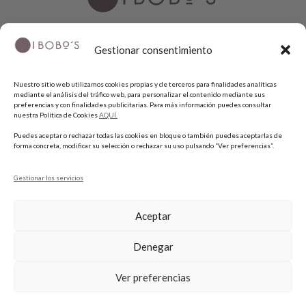
Gestionar consentimiento
COPYRIGHT © 2026 QUIERO UNAS BOBO'S.
Nuestro sitio web utilizamos cookies propias y de terceros para finalidades analíticas
mediante el análisis del tráfico web, para personalizar el contenido mediante sus
preferencias y con finalidades publicitarias. Para más información puedes consultar
nuestra Política de Cookies
AQUÍ.
Puedes aceptar o rechazar todas las cookies en bloque o también puedes aceptarlas de
forma concreta, modificar su selección o rechazar su uso pulsando “Ver preferencias”.
Gestionar los servicios
Aceptar
Denegar
1
Ver preferencias