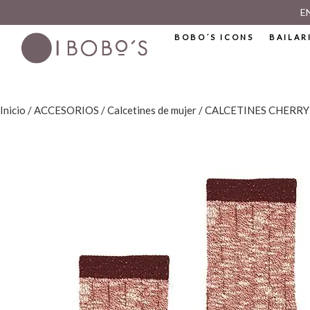
E
BOBO´S ICONS
BAILAR
Inicio
/
ACCESORIOS
/
Calcetines de mujer
/ CALCETINES CHERRY