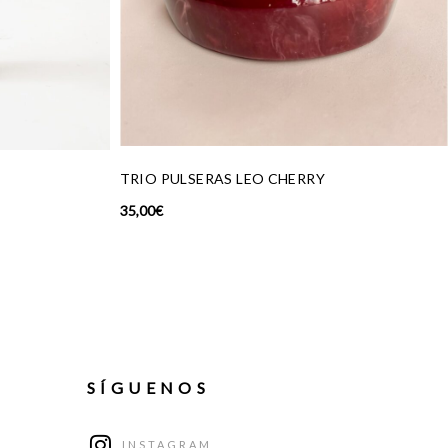
LSERAS LEO CHERRY
COLLAR PIEDRA AMARI
59,00
€
SÍGUENOS
INSTAGRAM