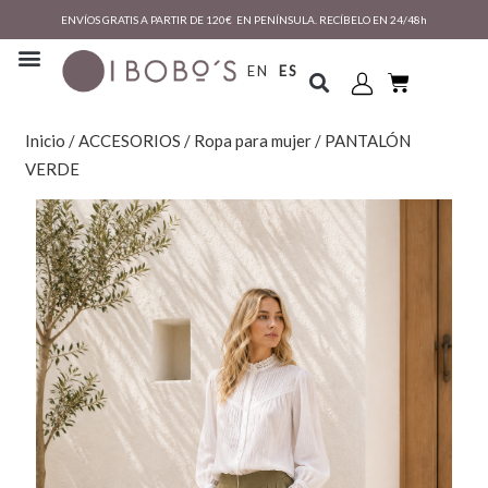
ENVÍOS GRATIS A PARTIR DE 120€ EN PENÍNSULA. RECÍBELO EN 24/48h
EN
ES
Inicio
/
ACCESORIOS
/
Ropa para mujer
/ PANTALÓN
VERDE