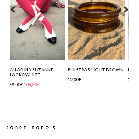
C
PULSERAS LIGHT BROWN
BRAZALETE HOJAS
N
12,00
€
29,00
€
42
SOBRE BOBO’S