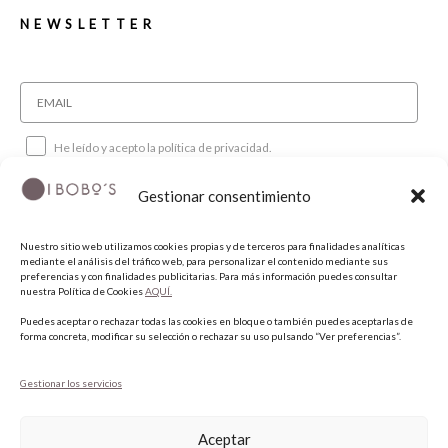
NEWSLETTER
He leído y acepto la política de privacidad.
Gestionar consentimiento
SUSCRIBIRME
Nuestro sitio web utilizamos cookies propias y de terceros para finalidades analíticas
mediante el análisis del tráfico web, para personalizar el contenido mediante sus
SÍGUENOS
preferencias y con finalidades publicitarias. Para más información puedes consultar
nuestra Política de Cookies
AQUÍ.
Puedes aceptar o rechazar todas las cookies en bloque o también puedes aceptarlas de
INSTAGRAM
forma concreta, modificar su selección o rechazar su uso pulsando “Ver preferencias”.
FACEBOOK
PINTEREST
Gestionar los servicios
Aceptar