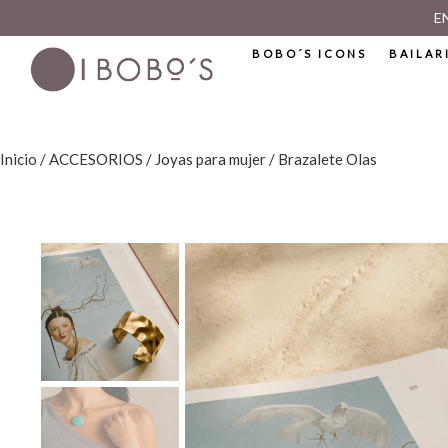
E
BOBO´S ICONS
BAILAR
Inicio
/
ACCESORIOS
/
Joyas para mujer
/ Brazalete Olas