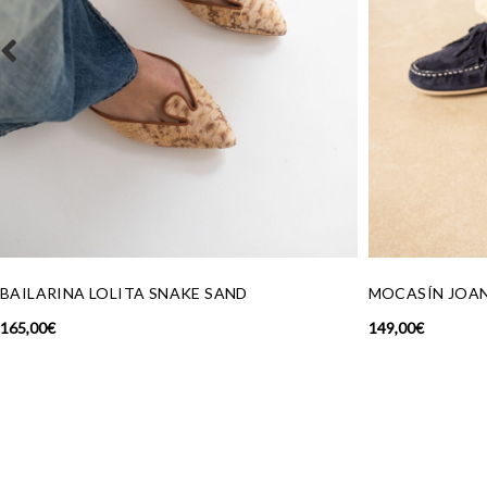
MOCASÍN JOANA TINTA
BAILARINA PO
149,00
€
185,00
€