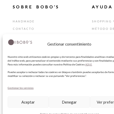
SOBRE BOBO’S
AYUDA
HANDMADE
SHOPPING 
CONTACTO
MÉTODO D
BLOG
GUÍA DE T
Gestionar consentimiento
TARJETA REGALO
CAMBIOS Y
TÉRMINIOS
Nuestro sitio web utilizamos cookies propias y de terceros para finalidades analíticas median
AVISO LEG
del tráfico web, para personalizar el contenido mediante sus preferencias y con finalidades p
Para más información puedes consultar nuestra Política de Cookies
AQUÍ.
POLÍTICA 
Puedes aceptar o rechazar todas las cookies en bloque o también puedes aceptarlas de forma
POLÍTICA 
modificar su selección o rechazar su uso pulsando “Ver preferencias”.
Gestionar los servicios
Aceptar
Denegar
Ver prefe