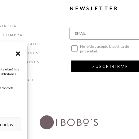
NEWSLETTER
VIRTUAL
E COMPRA
ALLAS Y CUIDADOS
He leído y acepto la política de
privacidad.
 DEVOLUCIONES
 Y CONDICIONES
SUSCRIBIRME
te el análisis
AL
ublicitarias.
DE PRIVACIDAD
 concreta,
DE COOKIES
rencias